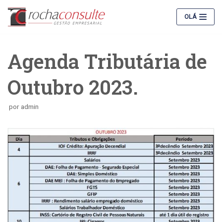
Pular
OLÁ
para
o
conteúdo
Agenda Tributária de
Outubro 2023.
por
admin