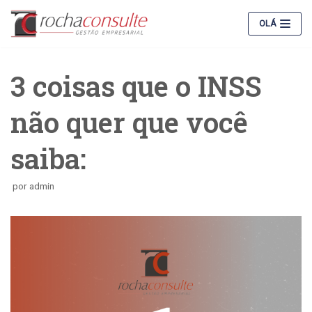
Pular
OLÁ
para
o
conteúdo
3 coisas que o INSS
não quer que você
saiba:
por
admin