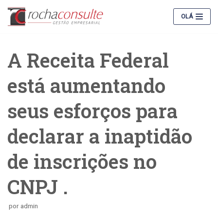
Pular
OLÁ
para
o
conteúdo
A Receita Federal
está aumentando
seus esforços para
declarar a inaptidão
de inscrições no
CNPJ .
por
admin