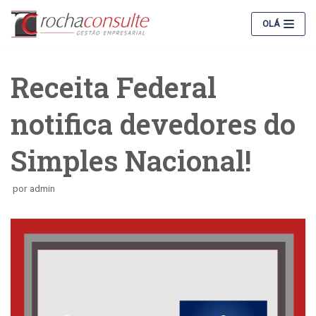
Pular
OLÁ
para
o
conteúdo
Receita Federal
notifica devedores do
Simples Nacional!
por
admin