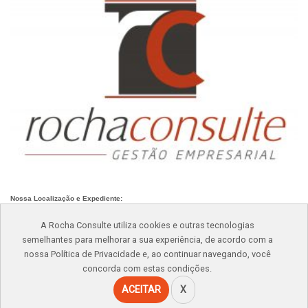
Nossa Localização e Expediente:
Av. Paraíso, nº 548/550, Oswaldo Cruz, São Caetano do Sul – SP
A Rocha Consulte utiliza cookies e outras tecnologias
Atendimento: Seg – Sex: 8h às 17h
semelhantes para melhorar a sua experiência, de acordo com a
Telefone: (11)
4232-8701
nossa Política de Privacidade e, ao continuar navegando, você
concorda com estas condições.
rochaconsulte@rochaconsulte.com.br
Rocha Consulte - Contabilidade e Gestão Empresarial |
ACEITAR
X
LGPD
Website por
Tommate Mkt Digital