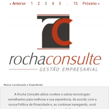
« Anterior
1
2
3
4
5
…
15
Próximo »
Nossa Localização e Expediente:
Av. Paraíso, nº 548/550, Oswaldo Cruz, São Caetano do Sul – SP
A Rocha Consulte utiliza cookies e outras tecnologias
Atendimento: Seg – Sex: 8h às 17h
semelhantes para melhorar a sua experiência, de acordo com a
Telefone: (11)
4232-8701
nossa Política de Privacidade e, ao continuar navegando, você